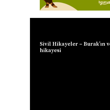
Sivil Hikayeler – Burak’ın
hikayesi
Video
oynatıcı