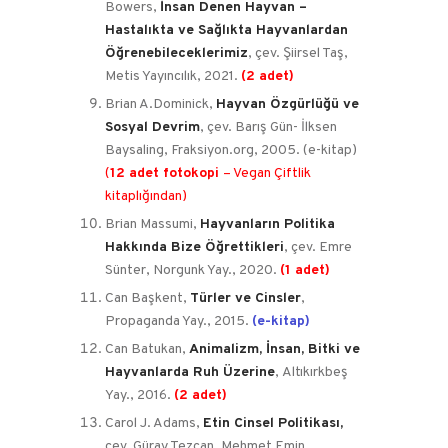
Bowers,
İnsan Denen Hayvan –
Hastalıkta ve Sağlıkta Hayvanlardan
Öğrenebileceklerimiz
, çev. Şiirsel Taş,
Metis Yayıncılık, 2021.
(2 adet)
Brian A.Dominick,
Hayvan Özgürlüğü ve
Sosyal Devrim
, çev. Barış Gün- İlksen
Baysaling, Fraksiyon.org, 2005. (e-kitap)
(
1
2 adet fotokopi
– Vegan Çiftlik
kitaplığından)
Brian Massumi,
Hayvanların Politika
Hakkında Bize Öğrettikleri
, çev.
Emre
Sünter, Norgunk Yay., 2020.
(1 adet)
Can Başkent,
Türler ve Cinsler
,
Propaganda Yay., 2015.
(e-kitap)
Can Batukan,
Animalizm, İnsan, Bitki ve
Hayvanlarda Ruh Üzerine
, Altıkırkbeş
Yay., 2016.
(2 adet)
Carol J. Adams,
Etin Cinsel Politikası,
çev. Güray Tezcan, Mehmet Emin