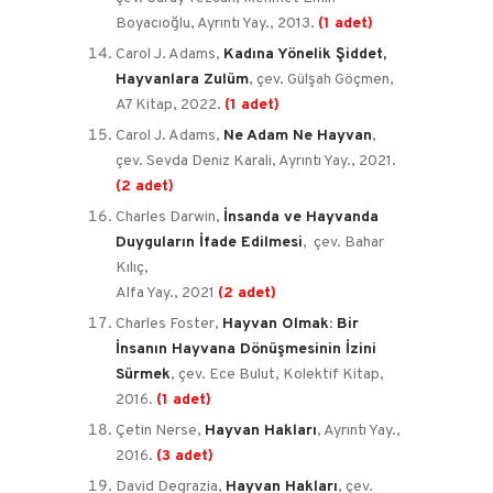
Boyacıoğlu, Ayrıntı Yay., 2013.
(1 adet)
Carol J. Adams,
Kadına Yönelik Şiddet,
Hayvanlara Zulüm
, çev. Gülşah Göçmen,
A7 Kitap, 2022.
(1 adet)
Carol J. Adams,
Ne Adam Ne Hayvan
,
çev. Sevda Deniz Karali, Ayrıntı Yay., 2021.
(2 adet)
Charles Darwin,
İnsanda ve Hayvanda
Duyguların İfade Edilmesi
, çev. Bahar
Kılıç,
Alfa Yay., 2021
(2 adet)
Charles Foster,
Hayvan Olmak: Bir
İnsanın Hayvana Dönüşmesinin İzini
Sürmek
, çev. Ece Bulut, Kolektif Kitap,
2016.
(1 adet)
Çetin Nerse,
Hayvan Hakları
, Ayrıntı Yay.,
2016.
(3 adet)
David Degrazia,
Hayvan Hakları
, çev.