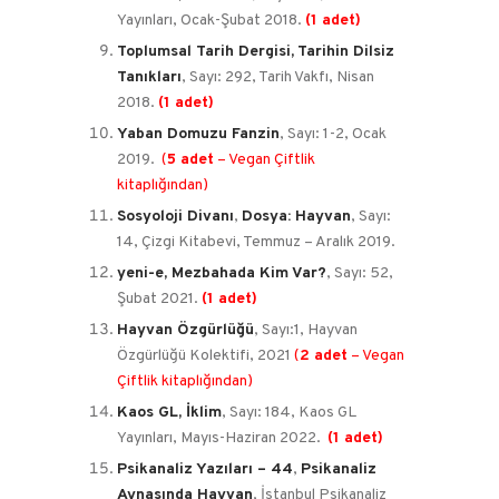
Yayınları, Ocak-Şubat 2018.
(1 adet)
Toplumsal Tarih Dergisi,
Tarihin Dilsiz
Tanıkları
, Sayı: 292, Tarih Vakfı, Nisan
2018.
(1 adet)
Yaban Domuzu Fanzin
, Sayı: 1-2, Ocak
2019.
(
5 adet
– Vegan Çiftlik
kitaplığından)
Sosyoloji Divanı
,
Dosya: Hayvan
, Sayı:
14, Çizgi Kitabevi, Temmuz – Aralık 2019.
yeni-e, Mezbahada Kim Var?
, Sayı: 52,
Şubat 2021.
(1 adet)
Hayvan Özgürlüğü
, Sayı:1, Hayvan
Özgürlüğü Kolektifi, 2021
(
2 adet
– Vegan
Çiftlik kitaplığından)
Kaos GL, İklim
, Sayı: 184, Kaos GL
Yayınları, Mayıs-Haziran 2022.
(1 adet)
Psikanaliz Yazıları – 44
,
Psikanaliz
Aynasında Hayvan
, İstanbul Psikanaliz