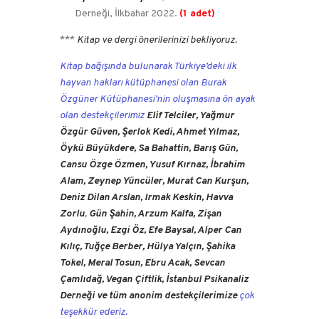
Derneği, İlkbahar 2022.
(1 adet)
***
Kitap ve dergi önerilerinizi bekliyoruz.
Kitap bağışında bulunarak Türkiye’deki ilk
hayvan hakları kütüphanesi olan Burak
Özgüner Kütüphanesi’nin oluşmasına ön ayak
olan destekçilerimiz
Elif Telciler, Yağmur
Özgür Güven, Şerlok Kedi, Ahmet Yılmaz,
Öykü Büyükdere, Sa Bahattin, Barış Gün,
Cansu Özge Özmen, Yusuf Kırnaz, İbrahim
Alam, Zeynep Yüncüler, Murat Can Kurşun,
Deniz Dilan Arslan, Irmak Keskin, Havva
Zorlu
,
Gün Şahin, Arzum Kalfa, Zişan
Aydınoğlu, Ezgi Öz, Efe Baysal, Alper Can
Kılıç, Tuğçe Berber, Hülya Yalçın, Şahika
Tokel, Meral Tosun, Ebru Acak, Sevcan
Çamlıdağ, Vegan Çiftlik, İstanbul Psikanaliz
Derneği
ve tüm anonim destekçilerimize
çok
teşekkür ederiz.