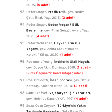
2005.
(5 adet)
Peter Singer,
Pratik Etik
, çev. Nedim
Çatlı, İthaki Yay., 2015.
(2 adet)
Peter Singer,
Neden Vegan? Etik
Beslenme
, çev. Pınar Şengül, Ayrıntı Yay.,
2021.
(4 adet)
Peter Wohlleben,
Hayvanların Gizli
Yaşamı
, çev. Zehra Aksu Yılmazer,
Kolektif Kitap, 2020.
(1 adet)
Rosamund Young,
İneklerin Gizli Hayatı
,
çev. Duygu Akın, Domingo, 2018.
(
1 adet
–
Burak Özgüner’in kendi kitaplığından)
Rosi Braidotti,
İnsan Sonrası
, çev. Öznur
Karakaş, Kolektif Kitap, 2014.
(2 adet)
Sâdık Hidâyet,
Vejetaryenliğin Yararları
,
çev. Mehmet Kanar, YKY, 1997.
(4 adet)
Sezai Ozan Zeybek,
Türkiye’nin Yakın
Tarihinde Hayvanlar
, Nota Bene Yay.,