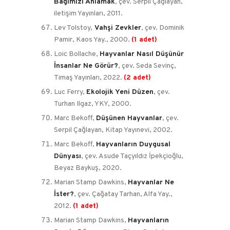
Bağımızı Anlamak
, çev. Serpil Çağlayan,
iletişim Yayınları, 2011.
Lev Tolstoy,
Vahşi Zevkler
, çev. Dominik
Pamir, Kaos Yay., 2000.
(1 adet)
Loic Bollache,
Hayvanlar Nasıl Düşünür
İnsanlar Ne Görür?
, çev. Seda Sevinç,
Timaş Yayınları, 2022.
(2 adet)
Luc Ferry,
Ekolojik Yeni Düzen
, çev.
Turhan Ilgaz, YKY, 2000.
Marc Bekoff,
Düşünen Hayvanlar
, çev.
Serpil Çağlayan, Kitap Yayınevi, 2002.
Marc Bekoff,
Hayvanların Duygusal
Dünyası
, çev. Asude Taçyıldız İpekçioğlu,
Beyaz Baykuş, 2020.
Marian Stamp Dawkins,
Hayvanlar Ne
İster?
, çev. Çağatay Tarhan, Alfa Yay.,
2012.
(1 adet)
Marian Stamp Dawkins,
Hayvanların