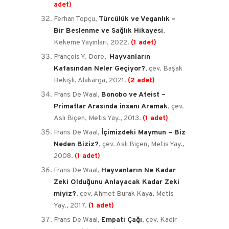
adet)
Ferhan Topçu,
Türcülük ve Veganlık
–
Bir Beslenme ve Sağlık Hikayesi
,
Kekeme Yayınları, 2022.
(1 adet)
François Y. Dore,
Hayvanların
Kafasından Neler Geçiyor?
, çev. Başak
Bekişli, Alakarga, 2021.
(2 adet)
Frans De Waal,
Bonobo ve Ateist –
Primatlar Arasında insanı Aramak
, çev.
Aslı Biçen, Metis Yay., 2013.
(1 adet)
Frans De Waal,
İçimizdeki Maymun – Biz
Neden Biziz?
, çev. Aslı Biçen, Metis Yay.,
2008.
(1 adet)
Frans De Waal,
Hayvanların Ne Kadar
Zeki Olduğunu Anlayacak Kadar Zeki
miyiz?
, çev. Ahmet Burak Kaya, Metis
Yay., 2017.
(1 adet)
Frans De Waal,
Empati Çağı
, çev. Kadir