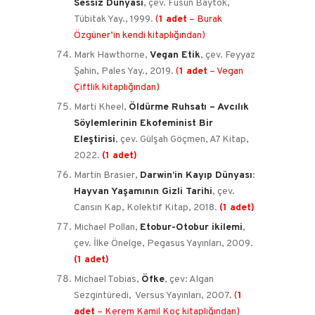
Sessiz Dünyası
, çev. Füsun Baytok,
Tübitak Yay., 1999.
(
1 adet
– Burak
Özgüner’in kendi kitaplığından)
Mark Hawthorne,
Vegan Etik
, çev. Feyyaz
Şahin, Pales Yay., 2019.
(
1 adet
– Vegan
Çiftlik kitaplığından)
Marti Kheel,
Öldürme Ruhsatı – Avcılık
Söylemlerinin Ekofeminist Bir
Eleştirisi
, çev. Gülşah Göçmen, A7 Kitap,
2022.
(1 adet)
Martin Brasier,
Darwin’in Kayıp Dünyası:
Hayvan Yaşamının Gizli Tarihi
, çev.
Cansın Kap, Kolektif Kitap, 2018.
(1 adet)
Michael Pollan,
Etobur-Otobur ikilemi
,
çev. İlke Önelge, Pegasus Yayınları, 2009.
(1 adet)
Michael Tobias,
Öfke
, çev: Algan
Sezgintüredi, Versus Yayınları, 2007.
(
1
adet
– Kerem Kamil Koç kitaplığından)