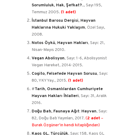
Sorumluluk, Hak, Şefkat?..
, Sayı 195,
Temmuz 2005.
(1 adet)
İstanbul Barosu Dergisi, Hayvan
Haklarına Hukuki Yaklaşım
, Özel Sayı,
2008.
Notos Öykü, Hayvan Hakları
, Sayı: 21,
Nisan-Mayıs 2010.
Vegan Abolisyon
, Sayı: 1-6, Abolisyonist
Vegan Hareket, 2014-2015.
Cogito, Felsefede Hayvan Sorusu
, Sayı:
80, YKY Yay., 2015.
(1 adet)
#
Tarih, Osmanlılardan Cumhuriyete
Hayvan Hakları İhlalleri
, Sayı: 31, Aralık
2016.
Doğu Batı, Faunaya Ağıt: Hayvan
, Sayı:
82, Doğu Batı Yayınları, 2017.
(
2 adet
–
Burak Özgüner’in kendi kitaplığından)
Kaos GL, Türcülük
, Sayı: 158, Kaos GL