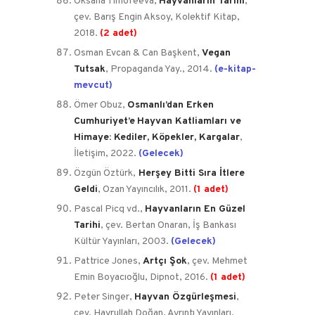
Oksana Timofeeva,
Hayvanların Tarihi
,
çev. Barış Engin Aksoy, Kolektif Kitap,
2018.
(2 adet)
Osman Evcan & Can Başkent,
Vegan
Tutsak
, Propaganda Yay., 2014.
(e-kitap-
mevcut)
Ömer Obuz,
Osmanlı’dan Erken
Cumhuriyet’e
Hayvan Katliamları ve
Himaye: Kediler, Köpekler, Kargalar
,
İletişim, 2022.
(Gelecek)
Özgün Öztürk,
Herşey Bitti Sıra İtlere
Geldi
, Ozan Yayıncılık, 2011.
(1 adet)
Pascal Picq vd.,
Hayvanların En Güzel
Tarihi
, çev. Bertan Onaran, İş Bankası
Kültür Yayınları, 2003.
(Gelecek)
Pattrice Jones,
Artçı Şok
, çev. Mehmet
Emin Boyacıoğlu, Dipnot, 2016.
(1 adet)
Peter Singer,
Hayvan Özgürleşmesi
,
çev. Hayrullah Doğan, Ayrıntı Yayınları,