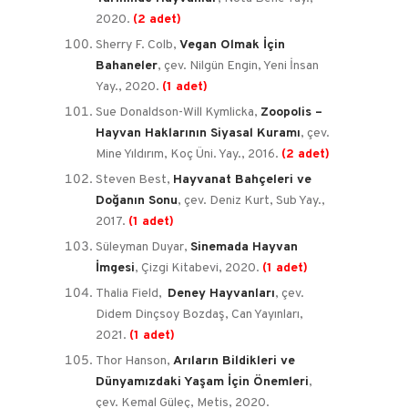
2020.
(2 adet)
Sherry F. Colb,
Vegan Olmak İçin
Bahaneler
, çev. Nilgün Engin, Yeni İnsan
Yay., 2020.
(1 adet)
Sue Donaldson-Will Kymlicka,
Zoopolis –
Hayvan Haklarının Siyasal Kuramı
, çev.
Mine Yıldırım, Koç Üni. Yay., 2016.
(2 adet)
Steven Best,
Hayvanat Bahçeleri ve
Doğanın Sonu
, çev. Deniz Kurt, Sub Yay.,
2017.
(1 adet)
Süleyman Duyar,
Sinemada Hayvan
İmgesi
, Çizgi Kitabevi, 2020.
(1 adet)
Thalia Field,
Deney Hayvanları
, çev.
Didem Dinçsoy Bozdaş, Can Yayınları,
2021.
(1 adet)
Thor Hanson,
Arıların Bildikleri ve
Dünyamızdaki Yaşam İçin Önemleri
,
çev. Kemal Güleç, Metis, 2020.