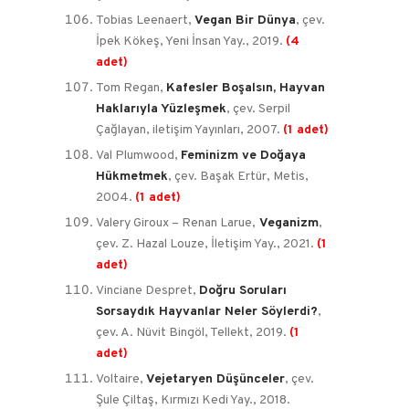
Tobias Leenaert,
Vegan Bir Dünya
, çev.
İpek Kökeş, Yeni İnsan Yay., 2019.
(4
adet)
Tom Regan,
Kafesler Boşalsın, Hayvan
Haklarıyla Yüzleşmek
, çev. Serpil
Çağlayan, iletişim Yayınları, 2007.
(1 adet)
Val Plumwood,
Feminizm ve Doğaya
Hükmetmek
, çev. Başak Ertür, Metis,
2004.
(1 adet)
Valery Giroux – Renan Larue,
Veganizm
,
çev. Z. Hazal Louze, İletişim Yay., 2021.
(1
adet)
Vinciane Despret,
Doğru Soruları
Sorsaydık Hayvanlar Neler Söylerdi?
,
çev. A. Nüvit Bingöl, Tellekt, 2019.
(1
adet)
Voltaire,
Vejetaryen Düşünceler
, çev.
Şule Çiltaş, Kırmızı Kedi Yay., 2018.