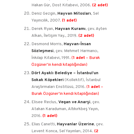
Hakan Gür, Dost Kitabevi, 2006.
(2 adet)
Deniz Gezgin,
Hayvan Mitosları
, Sel
Yayıncılık, 2007.
(1 adet)
Derek Ryan,
Hayvan Kuramı
, çev. Ayten
Alkan, İletişim Yay., 2019.
(2 adet)
Desmond Morris,
Hayvan-İnsan
Sözleşmesi
, çev. Mehmet Harmancı,
İnkılap Kitabevi, 1991.
(
1 adet
– Burak
Özgüner’in kendi kitaplığından)
Dört Ayaklı Belediye – İstanbul’un
Sokak Köpekleri
(Kollektif), İstanbul
Araştırmaları Enstitüsü, 2016.
(
1 adet
–
Burak Özgüner’in kendi kitaplığından)
Elisee Reclus,
Vegan ve Anarşi
, çev.
Atakan Karaduman, Altıkırkbeş Yayın,
2016.
(1 adet)
Elias Canetti,
Hayvanlar Üzerine
, çev.
Levent Konca, Sel Yayınları, 2014.
(2