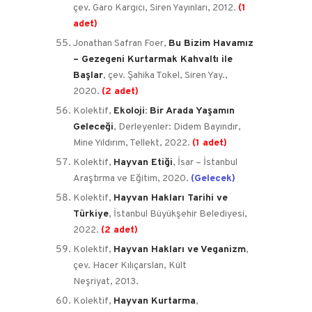
çev. Garo Kargıcı, Siren Yayınları, 2012.
(1
adet)
Jonathan Safran Foer,
Bu Bizim Havamız
– Gezegeni Kurtarmak Kahvaltı ile
Başlar
, çev. Şahika Tokel, Siren Yay.,
2020.
(2 adet)
Kolektif,
Ekoloji: Bir Arada Yaşamın
Geleceği
, Derleyenler: Didem Bayındır,
Mine Yıldırım, Tellekt, 2022.
(1 adet)
Kolektif,
Hayvan Etiği
, İsar – İstanbul
Araştırma ve Eğitim, 2020.
(Gelecek)
Kolektif,
Hayvan Hakları Tarihi ve
Türkiye
, İstanbul Büyükşehir Belediyesi,
2022.
(2 adet)
Kolektif,
Hayvan Hakları ve Veganizm
,
çev. Hacer Kılıçarslan, Kült
Neşriyat, 2013.
Kolektif,
Hayvan Kurtarma
,