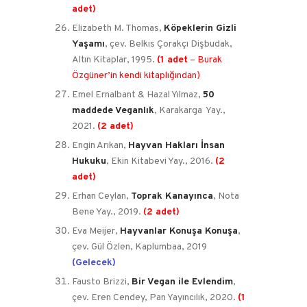
adet)
Elizabeth M. Thomas,
Köpeklerin Gizli
Yaşamı
, çev. Belkıs Çorakçı Dişbudak,
Altın Kitaplar, 1995.
(
1 adet
– Burak
Özgüner’in kendi kitaplığından)
Emel Ernalbant & Hazal Yılmaz,
50
maddede Veganlık
, Karakarga Yay.,
2021.
(2 adet)
Engin Arıkan,
Hayvan Hakları İnsan
Hukuku
, Ekin Kitabevi Yay., 2016.
(2
adet)
Erhan Ceylan,
Toprak Kanayınca
, Nota
Bene Yay., 2019.
(2 adet)
Eva Meijer,
Hayvanlar Konuşa Konuşa
,
çev. Gül Özlen, Kaplumbaa, 2019
(Gelecek)
Fausto Brizzi,
Bir Vegan ile Evlendim
,
çev. Eren Cendey, Pan Yayıncılık, 2020.
(1