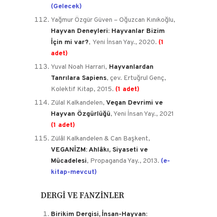
(Gelecek)
Yağmur Özgür Güven – Oğuzcan Kınıkoğlu,
Hayvan Deneyleri: Hayvanlar Bizim
İçin mi var?
,
Yeni İnsan Yay., 2020.
(1
adet)
Yuval Noah Harrari,
Hayvanlardan
Tanrılara Sapiens
, çev. Ertuğrul Genç,
Kolektif Kitap, 2015.
(1 adet)
Zülal Kalkandelen,
Vegan Devrimi ve
Hayvan Özgürlüğü
, Yeni İnsan Yay., 2021
(1 adet)
Zülâl Kalkandelen & Can Başkent,
VEGANİZM: Ahlâkı, Siyaseti ve
Mücadelesi
, Propaganda Yay., 2013.
(e-
kitap-mevcut)
DERGİ VE FANZİNLER
Birikim Dergisi,
İnsan-Hayvan: