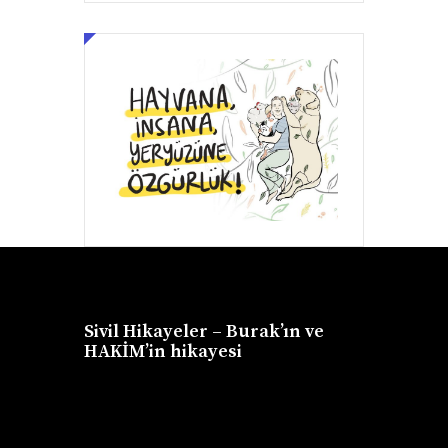
Sivil Hikayeler – Burak’ın ve
HAKİM’in hikayesi
Video
oynatıcı