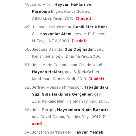
j.Eric Miller,
Hayvan Hakları ve
Pornografi
, çev. Gonca Gülbey,
Altıkırkbeş Yayın, 2013.
(3 adet)
J.Lloyd, J.Mitchinson,
Cahillikler Kitabı
2 – Hayvanlar Alemi
, çev. M.E. Dinçer,
N. Taşçı, NTV, 2009.
(1 adet)
Jacques Derrida,
Gün Doğmadan
, çev.
Kenan Sarıalioğlu, Dharma Yay., 2006.
Jean-Marie Coulon, Jean-Claude Nouët,
Hayvan Hakları
, çev. S. İpek Ortaer
Montanari, Kırmızı Kedi, 2019.
(3 adet)
Jeffrey Moussaieff Masson,
Tabağındaki
Yüz, Gıda Hakkında Gerçekler
, çev.
Zülal Kalkandelen, Paloma Yayınları, 2015.
John Berger,
Hayvanlara Niçin Bakarız
,
çev. Cevat Çapan, Delidolu Yay., 2017.
(1
adet)
Jonathan Safran Foer,
Hayvan Yemek
,