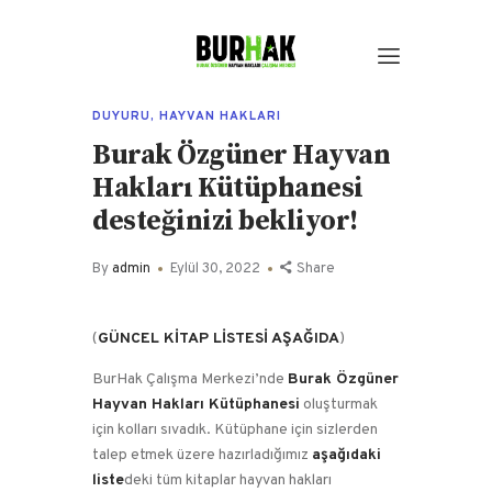
DUYURU
,
HAYVAN HAKLARI
Burak Özgüner Hayvan
Hakları Kütüphanesi
desteğinizi bekliyor!
By
admin
Eylül 30, 2022
Share
(
GÜNCEL KİTAP LİSTESİ AŞAĞIDA
)
BurHak Çalışma Merkezi’nde
Burak Özgüner
Hayvan Hakları Kütüphanesi
oluşturmak
için kolları sıvadık. Kütüphane için sizlerden
talep etmek üzere hazırladığımız
aşağıdaki
liste
deki tüm kitaplar hayvan hakları