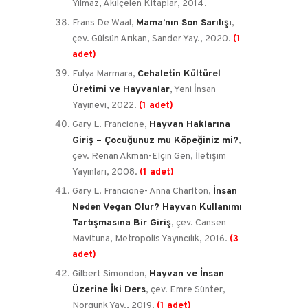
Yılmaz, Akılçelen Kitaplar, 2014.
Frans De Waal,
Mama’nın Son Sarılışı
,
çev. Gülsün Arıkan, Sander Yay., 2020.
(1
adet)
Fulya Marmara,
Cehaletin Kültürel
Üretimi ve Hayvanlar
, Yeni İnsan
Yayınevi, 2022.
(1 adet)
Gary L. Francione,
Hayvan Haklarına
Giriş – Çocuğunuz mu Köpeğiniz mi?
,
çev. Renan Akman-Elçin Gen, İletişim
Yayınları, 2008.
(1 adet)
Gary L. Francione- Anna Charlton,
İnsan
Neden Vegan Olur? Hayvan Kullanımı
Tartışmasına Bir Giriş
, çev. Cansen
Mavituna, Metropolis Yayıncılık, 2016.
(3
adet)
Gilbert Simondon,
Hayvan ve İnsan
Üzerine İki Ders
, çev. Emre Sünter,
Norgunk Yay., 2019.
(1 adet)